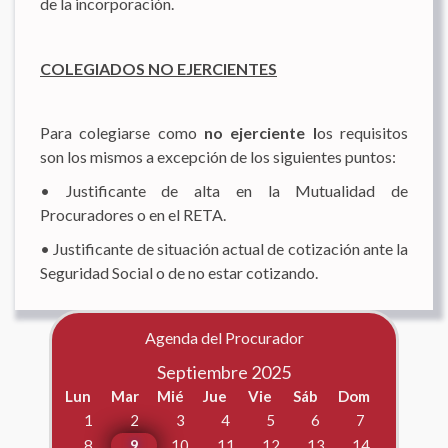
de la incorporación.
COLEGIADOS NO EJERCIENTES
Para colegiarse como
no ejerciente l
os requisitos
son los mismos a excepción de los siguientes puntos:
• Justificante de alta en la Mutualidad de
Procuradores o en el RETA.
• Justificante de situación actual de cotización ante la
Seguridad Social o de no estar cotizando.
Año
Mes
Próximo
Próximo
anterior
anterior
año
mes
Agenda del Procurador
Septiembre 2025
Lun
Mar
Mié
Jue
Vie
Sáb
Dom
1
2
3
4
5
6
7
8
9
10
11
12
13
14